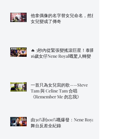
他拿偶像的名字替女兒命名，然後
女兒變成了傳奇
🔥 3秒內從緊張變搖滾巨星！泰國
16歲女仔Nene Royal嘅驚人轉變
一首只為女兒寫的歌——Steve
Tam 與 Celine Tam 合唱
《Remember Me 勿忘我》
由30%到100%嘅爆發：Nene Royal
舞台反差全紀錄