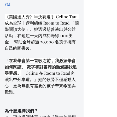
vM
《美國達人秀》半決賽選手 Celine Tam 
成為
全球非營利組織 Room to Read 「國
際閱讀大使」。她透過慈善演出與公益
活動，在短短一天內成功籌得 1100美
金， 幫助全球超過 20,000 名孩子擁有
自己的圖書📖。
「
在我學會第一首歌之前，我必須學會
如何閱讀。 識字和對書籍的熱愛讓我追
尋夢想。
」Celine 在 Room to Read 的
演出中分享道。
」
她的歌聲不僅感動人
心，更為無數有需要的孩子帶來希望與
歡樂。
為什麼選擇我們？
頂尖導師陣容：擁有超過30年教學