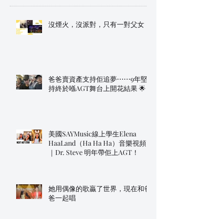
沒煙火，沒派對，只有一對父女
爸爸賣資產支持佢追夢⋯⋯9年堅
持終於喺AGT舞台上開花結果 🌟
美國SAYMusic線上學生Elena
HaaLand（Ha Ha Ha）音樂視頻
｜Dr. Steve 明年帶佢上AGT！
她用偶像的歌贏了世界，現在和爸
爸一起唱