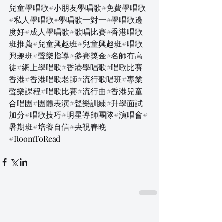
兒童學唱歌#小朋友學唱歌#免費學唱歌
#私人學唱歌#學唱歌一對一#學唱歌邊
度好#成人學唱歌#歌唱比賽#香港唱歌
班推薦#兒童興趣班#兒童興趣班#唱歌
興趣班#聲樂指導#參賽獎金#名師有高
徒#網上學唱歌#香港學唱歌#唱歌比賽
香港#香港唱歌老師#流行歌唱班#專業
聲樂課程#唱歌比賽#流行曲#香港兒童
合唱團#團體表演#聲樂訓練#升學面試
加分#唱歌技巧#明星導師團隊#演唱會#
暑期班#培養自信#央視春晚
#RoomToRead