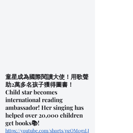
童星成為國際閱讀大使！用歌聲
助2萬多名孩子獲得圖書！ 
Child star becomes 
international reading 
ambassador! Her singing has 
helped over 20,000 children 
get books📚! 
https://youtube.com/shorts/pzOM0g1LJ