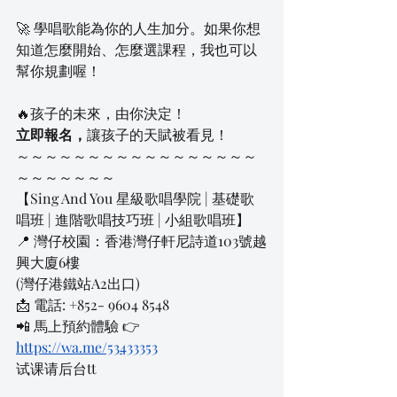
🚀 學唱歌能為你的人生加分。如果你想
知道怎麼開始、怎麼選課程，我也可以
幫你規劃喔！
🔥孩子的未來，由你決定！
立即報名，
讓孩子的天賦被看見！
～～～～～～～～～～～～～～～～～
～～～～～～～
【Sing And You 星級歌唱學院 | 基礎歌
唱班 | 進階歌唱技巧班 | 小組歌唱班】
📍 灣仔校園：香港灣仔軒尼詩道103號越
興大廈6樓
(灣仔港鐵站A2出口)
📩 電話: +852- 9604 8548
📲 馬上預約體驗 👉
https://wa.me/53433353
试课请后台tt