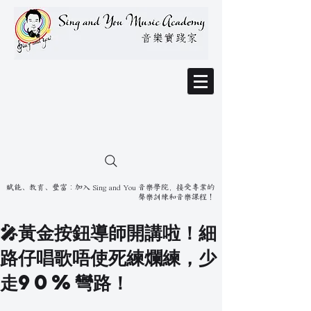
賦能、教育、豐富：加入 Sing and You 音樂學院，接受專業的
聲樂訓練和音樂課程！
🎤黃金按鈕導師開講啦！細
路仔唱歌唔使死練爛練，少
走90%彎路！