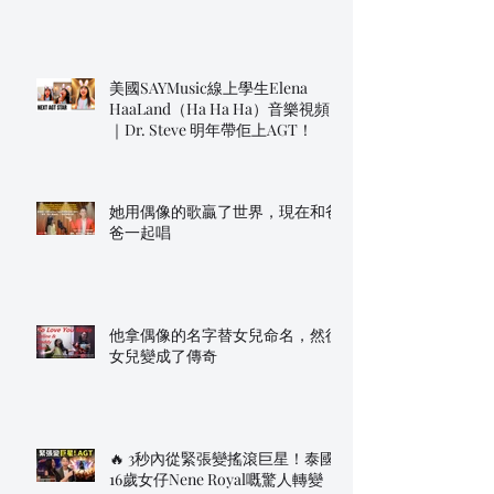
美國SAYMusic線上學生Elena
HaaLand（Ha Ha Ha）音樂視頻
｜Dr. Steve 明年帶佢上AGT！
她用偶像的歌贏了世界，現在和爸
爸一起唱
他拿偶像的名字替女兒命名，然後
女兒變成了傳奇
🔥 3秒內從緊張變搖滾巨星！泰國
16歲女仔Nene Royal嘅驚人轉變