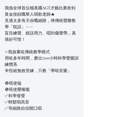
我係全球首位喺美國AGT才藝比賽拎到
黃金按鈕嘅華人唱歌老師🔥
見過太多有天份嘅細路，俾傳統聲樂教
學「耽誤」——
盲目練聲、錯誤用力、唱到傷聲帶… 真
係好可惜！
✨我放棄咗傳統教學模式
用咗多年時間，磨出700小時科學聲樂訓
練體系
🎯拒絕無效苦練，只教「學啱音樂」
🚫唔使嗌
🚫唔使壓喉嚨
✅科學發聲
✅輕鬆唱高音
✅等細路自信開口唱