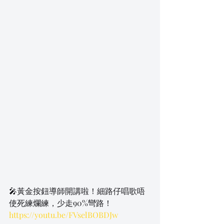
🎤黃金按鈕導師開講啦！細路仔唱歌唔
使死練爛練，少走90%彎路！
https://youtu.be/FVselBOBDJw