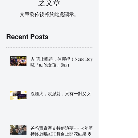
之文章
文章發佈後將於此處顯示。
Recent Posts
🎸 唔止唱得，仲彈得！Nene Royal
嘅「結他女孩」魅力
沒煙火，沒派對，只有一對父女
爸爸賣資產支持佢追夢⋯⋯9年堅
持終於喺AGT舞台上開花結果 🌟