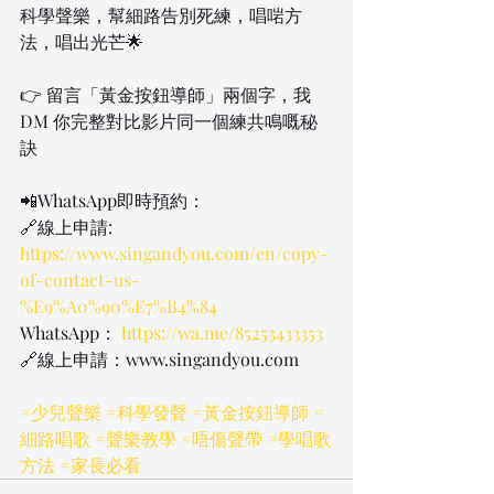
科學聲樂，幫細路告別死練，唱啱方
法，唱出光芒🌟
👉 留言「黃金按鈕導師」兩個字，我 
DM 你完整對比影片同一個練共鳴嘅秘
訣
📲WhatsApp即時預約：
🔗線上申請: 
https://www.singandyou.com/en/copy-
of-contact-us-
%E9%A0%90%E7%B4%84
WhatsApp： 
https://wa.me/85253433353
🔗
線上申請：www.singandyou.com
#少兒聲樂
#科學發聲
#黃金按鈕導師
#
細路唱歌
#聲樂教學
#唔傷聲帶
#學唱歌
方法
#家長必看